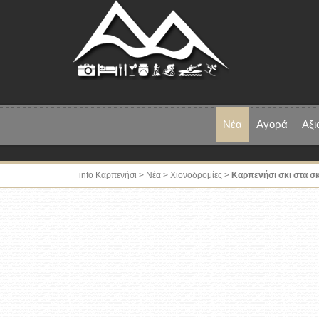
Νέα
Αγορά
Αξι
info Καρπενήσι
>
Νέα
>
Χιονοδρομίες
>
Καρπενήσι σκι στα σ