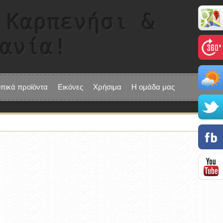
 Καρπενήσι &
τανία!
οπικά προϊόντα
Εικόνες
Χρήσιμα
Η ομάδα μας