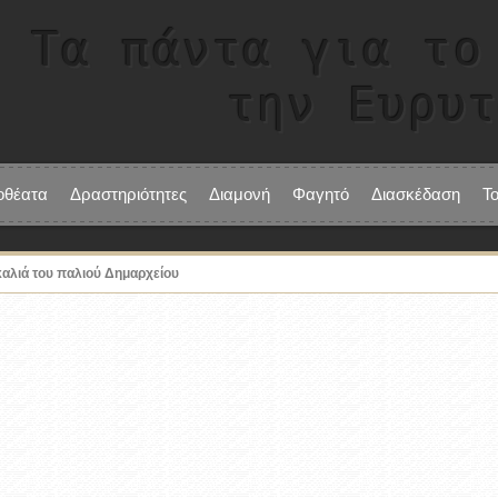
Τα πάντα για το
την Ευρυ
οθέατα
Δραστηριότητες
Διαμονή
Φαγητό
Διασκέδαση
Τ
καλιά του παλιού Δημαρχείου