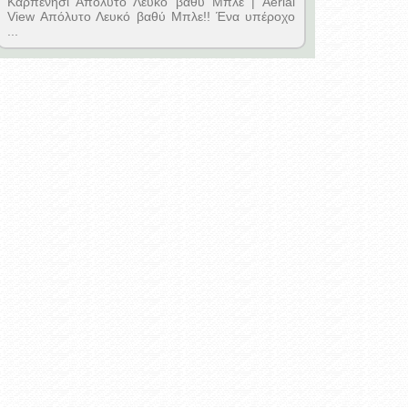
Καρπενήσι Απόλυτο Λευκό βαθύ Μπλε | Aerial
View Απόλυτο Λευκό βαθύ Μπλε!! Ένα υπέροχο
...