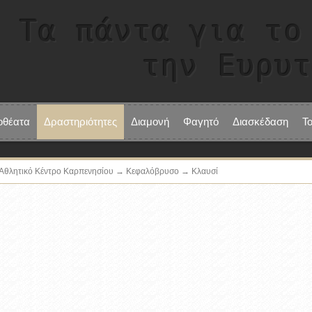
Τα πάντα για το
την Ευρυ
οθέατα
Δραστηριότητες
Διαμονή
Φαγητό
Διασκέδαση
Τ
 Αθλητικό Κέντρο Καρπενησίου → Κεφαλόβρυσο → Κλαυσί