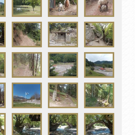
Κα
/
Πω
Λί
/ 
Av