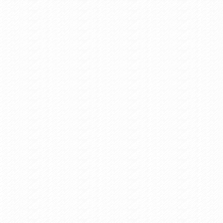
ρπενήσι - Παρέλαση 28ης Οκτωβρίου
 Events /
Τετάρτη 10/6/2020 4:41
ς θα γίνει η συμμετοχή στην διαδικτυακή εκδήλωση για την
μνη των Κρεμαστών
Πολιτιστικά /
Πέμπτη 12/12/2019 12:43
icii Medley Guitar Cover - Dimitris Andreakis - Karpenisi