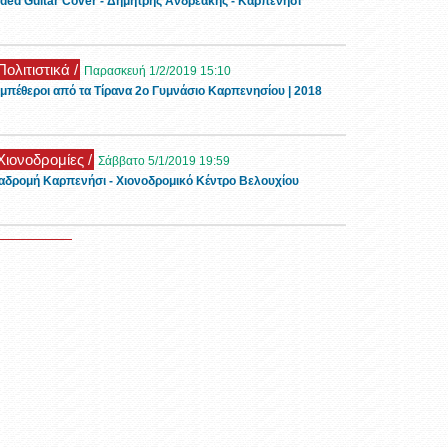
ded Guitar Cover - Δημήτρης Ανδρεάκης - Καρπενήσι
Πολιτιστικά /
Παρασκευή 1/2/2019 15:10
μπέθεροι από τα Τίρανα 2ο Γυμνάσιο Καρπενησίου | 2018
 Χιονοδρομίες /
Σάββατο 5/1/2019 19:59
αδρομή Καρπενήσι - Χιονοδρομικό Κέντρο Βελουχίου
 Ρεπορτάζ /
Τρίτη 1/1/2019 11:26
ορφες εικόνες με χιόνι στο Καρπενήσι την πρώτη μέρα του
19
 Τουρισμός /
Τρίτη 6/11/2018 11:32
νώνας Οιχαλία στα Φιδάκια - Τσαγκαράλωνα
 Events /
Κυριακή 28/10/2018 13:51