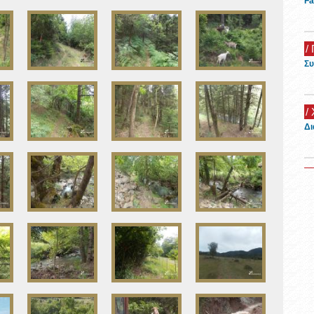
Fa
/ 
Συ
/
Δι
/
Όμ
20
/
Ξε
/