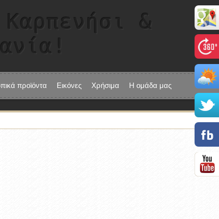
 Καρπενήσι &
τανία!
οπικά προϊόντα
Εικόνες
Χρήσιμα
Η ομάδα μας