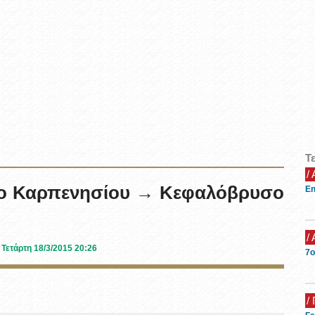
Τ
/
τρο Καρπενησίου → Κεφαλόβρυσο
En
/
Τετάρτη 18/3/2015 20:26
7ο
/ 