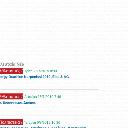
ελευταία Νέα
 Αθλητισμός /
Τρίτη 23/7/2019 0:00
ergy Duathlon Karpenissi 2019, Elite & AG
 Αθλητισμός /
Δευτέρα 15/7/2019 7:46
ς Ευρυτάνειος Δρόμος
Πολιτιστικά /
Τετάρτη 6/3/2019 16:36