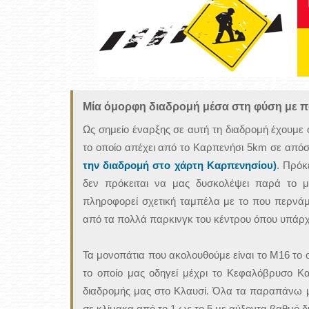
Μία όμορφη διαδρομή μέσα στη φύση με π
Ως σημείο έναρξης σε αυτή τη διαδρομή έχουμε 
το οποίο απέχει από το Καρπενήσι 5km σε απόσ
την διαδρομή στο χάρτη Καρπενησίου)
. Πρόκ
δεν πρόκειται να μας δυσκολέψει παρά το μ
πληροφορεί σχετική ταμπέλα με το που περνάμ
από τα πολλά παρκινγκ του κέντρου όπου υπάρχ
Τα μονοπάτια που ακολουθούμε είναι το Μ16 το 
το οποίο μας οδηγεί μέχρι το Κεφαλόβρυσο Κα
διαδρομής μας στο Κλαυσί. Όλα τα παραπάνω μ
σε κλίμακα από το 1 ως το 5 με αύξοντα βαθμό δ