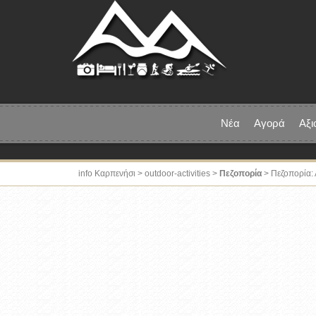
Νέα
Αγορά
Αξι
info Καρπενήσι
>
outdoor-activities
>
Πεζοπορία
> Πεζοπορία: