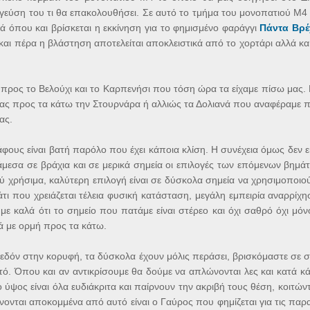
γεύση του τι θα επακολουθήσει. Σε αυτό το τμήμα του μονοπατιού Μ4
 όπου και βρίσκεται η εκκίνηση για το φημισμένο φαράγγι
Πάντα Βρέ
και πέρα η βλάστηση αποτελείται αποκλειστικά από το χορτάρι αλλά κα
ρος το Βελούχι και το Καρπενήσι που τόση ώρα τα είχαμε πίσω μας. Η
ντας προς τα κάτω την Στουρνάρα ή αλλιώς τα Δολιανά που αναφέραμε 
ας.
φους είναι βατή παρόλο που έχει κάποια κλίση. Η συνέχεια όμως δεν ε
μεσα σε βράχια και σε μερικά σημεία οι επιλογές των επόμενων βημά
λύ χρήσιμα, καλύτερη επιλογή είναι σε δύσκολα σημεία να χρησιμοποιο
κάτι που χρειάζεται τέλεια φυσική κατάσταση, μεγάλη εμπειρία αναρρί
καλά ότι το σημείο που πατάμε είναι στέρεο και όχι σαθρό όχι μόνο γ
ά με ορμή προς τα κάτω.
δόν στην κορυφή, τα δύσκολα έχουν μόλις περάσει, βρισκόμαστε σε σ
ατό. Όπου και αν αντικρίσουμε θα δούμε να απλώνονται λες και κατά 
ο ύψος είναι όλα ευδιάκριτα και παίρνουν την ακριβή τους θέση, κοιτώ
ίνονται αποκομμένα από αυτό είναι ο Γαύρος που φημίζεται για τις πα