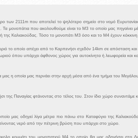
ρο των 2111m που αποτελεί το ψηλότερο σημείο στο νομό Ευρυτανίας
. Τα μονοπάτια που ακολουθούμε είναι το Μ3 το οποίο μας πηγαίνει μέ
υφή της Καλιακούδας. Τόσο το μονοπάτι Μ3 όσο και το Μ4 έχουν κόκκιν
Χωριό το οποίο απέχει από το Καρπενήσι σχεδόν 14km σε απόσταση και
ωριού όπου υπάρχει άφθονος χώρος για αυτοκίνητα ή λεωφορεία και κα
α μας η οποία μας περνάει στην αρχή μέσα από ένα τμήμα του Μεγάλο
ι της Παναγίας φτάνοντας στο τέλος του. Στον ίδιο χώρο συναντάμε κ
 οποίο μας οδηγεί λίγα μέτρα πιο πάνω στο Καταφύγιο της Καλιακο
πίνοντας νερό από την πέτρινη βρύση που υπάρχει στο χώρο.
ύσκολο κομμάτι του μονοπατιού Μ4 το οποίο θα μας οδηγήσει στο Δ