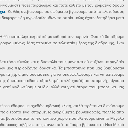
 κινούμαστε πότε παράλληλα και πότε κάθετα με τον χωμάτινο δρόμο
χει
. Καθώς ανεβαίνουμε σε υψόμετρο βγαίνουμε από το ελατοδάσος
ι διάφορα είδη αγριολούλουδων τα οποία μόλις έχουν ξεπηδήσει μετά
 θέα καταπληκτική ειδικά με καθαρό τον ουρανό. Φυσικά θα ρίξουμε
προηγουμένως. Μας περιμένει το τελευταίο μέρος της διαδρομής, 1km
ίναι τόσο εύκολη και η δυσκολία τους μονοπατιού αυξάνει με ραγδαίο
των μας περιορίζονται δραστικά. Τα μπαστούνια που μας βοηθούσαν
ύμε τα χέρια μας ουσιαστικά για να σκαρφαλώνουμε και να ξεπερνάμε
χησης ή κάποιου είδους εξοπλισμό, απλά χρειάζεται υπομονή, σίγουρα
ιατί κινδυνεύουμε οι ίδιοι αλλά και γιατί άτομα που μπορεί να μας
τέρεο έδαφος με σχεδόν μηδενική κλίση, απλά πρέπει να διανύσουμε
κάποιο τρόπο είναι σπαρμένες αναρίθμητες βουνοκορφές, πολλές από
ντας βορειοδυτικά το πιο κοντινό χωρίο που βλέπουμε είναι το Μεγάλο
ραδοσιακές ταβέρνες του, πάνω από το Γαύρο βρίσκεται το Νέο Μικρό