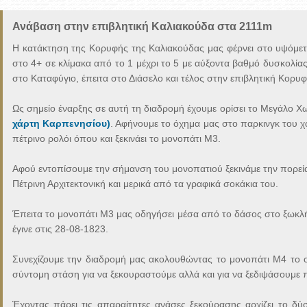
Ανάβαση στην επιβλητική Καλιακούδα στα 2111m
Η κατάκτηση της Κορυφής της Καλιακούδας μας φέρνει στο υψόμετ
στο 4+ σε κλίμακα από το 1 μέχρι το 5 με αύξοντα βαθμό δυσκολίας
στο Καταφύγιο, έπειτα στο Διάσελο και τέλος στην επιβλητική Κορ
Ως σημείο έναρξης σε αυτή τη διαδρομή έχουμε ορίσει το Μεγάλο 
χάρτη Καρπενησίου)
. Αφήνουμε το όχημα μας στο παρκινγκ του χ
πέτρινο ρολόι όπου και ξεκινάει το μονοπάτι Μ3.
Αφού εντοπίσουμε την σήμανση του μονοπατιού ξεκινάμε την πορεί
Πέτρινη Αρχιτεκτονική και μερικά από τα γραφικά σοκάκια του.
Έπειτα το μονοπάτι Μ3 μας οδηγήσει μέσα από το δάσος στο ξωκλήσ
έγινε στις 28-08-1823.
Συνεχίζουμε την διαδρομή μας ακολουθώντας το μονοπάτι Μ4 το
σύντομη στάση για να ξεκουραστούμε αλλά και για να ξεδιψάσουμε 
Έχοντας πάρει τις απαραίτητες ανάσες ξεκούρασης αρχίζει το δ