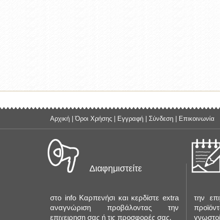
Αρχική
|
Όροι Χρήσης
|
Εγγραφή
|
Σύνδεση
|
Επικοινωνία
Διαφημιστείτε
στο info Καρπενήσι και κερδίστε extra
την επ
αναγνώριση προβάλοντας την
προϊόντ
επιχειρηση σας ή τις προσφορές σας.
γνωστο