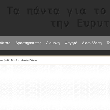
Τα πάντα για το
την Ευρυ
οθέατα
Δραστηριότητες
Διαμονή
Φαγητό
Διασκέδαση
Τ
ό βαθύ Μπλε | Aerial View