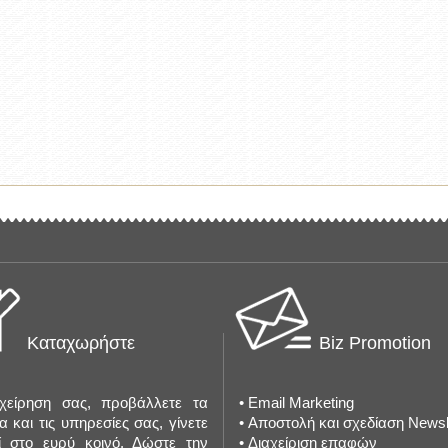
Καταχωρήστε
Biz Promotion
ιχείρηση σας, προβάλλετε τα
•
Email Marketing
α και τις υπηρεσίες σας, γίνετε
•
Αποστολή και σχεδίαση Newsl
ί στο ευρύ κοινό. Δώστε την
•
Διαχείριση επαφών