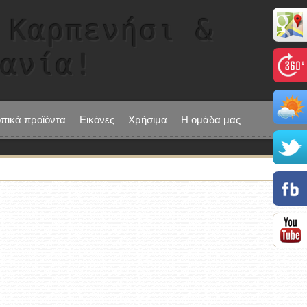
 Καρπενήσι &
τανία!
οπικά προϊόντα
Εικόνες
Χρήσιμα
Η ομάδα μας