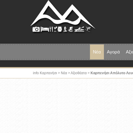
Νέα
Αγορά
Αξι
info Καρπενήσι
>
Νέα
>
Αξιοθέατα
>
Καρπενήσι Απόλυτο Λευκ