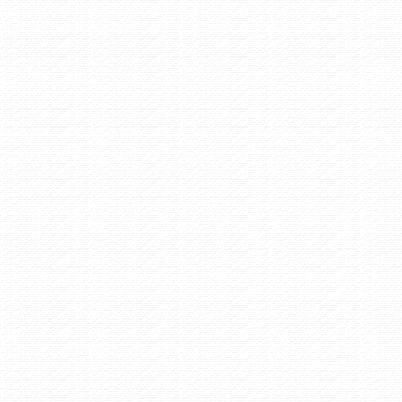
ς θα γίνει η συμμετοχή στην διαδικτυακή εκδήλωση για την
μνη των Κρεμαστών
Πολιτιστικά /
Πέμπτη 12/12/2019 12:43
icii Medley Guitar Cover - Dimitris Andreakis - Karpenisi
 Αθλητισμός /
Τρίτη 23/7/2019 0:00
ergy Duathlon Karpenissi 2019, Elite & AG