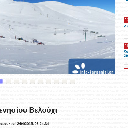
Συ
/
Δι
/
Όμ
20
/
Ξε
/
Κα
ενησίου Βελούχι
/
αρασκευή 24/4/2015, 03:24:34