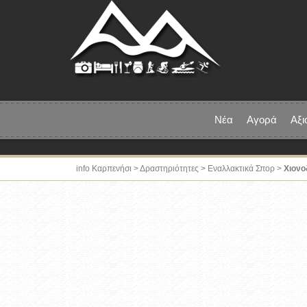
Νέα
Αγορά
Αξι
info Καρπενήσι
>
Δραστηριότητες
>
Εναλλακτικά Σπορ
>
Χιονο