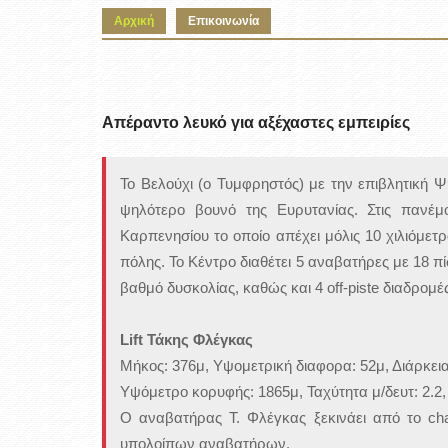
Αρχική
Επικοινωνία
Απέραντο λευκό για αξέχαστες εμπειρίες
Το Βελούχι (ο Τυμφρηστός) με την επιβλητική
ψηλότερο βουνό της Ευρυτανίας. Στις πανέμ
Καρπενησίου το οποίο απέχει μόλις 10 χιλιόμετ
πόλης. Το Κέντρο διαθέτει 5 αναβατήρες με 18 π
βαθμό δυσκολίας, καθώς και 4 off-piste διαδρομέ
Lift Τάκης Φλέγκας
Μήκος: 376μ, Υψομετρική διαφορα: 52μ, Διάρκεια
Υψόμετρο κορυφής: 1865μ, Ταχύτητα μ/δευτ: 2.2
Ο αναβατήρας Τ. Φλέγκας ξεκινάει από το chal
υπολοίπων αναβατήρων.