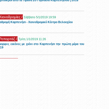
μπέθεροι από τα Τίρανα 2ο Γυμνάσιο Καρπενησίου | 2018
 Χιονοδρομίες /
Σάββατο 5/1/2019 19:59
αδρομή Καρπενήσι - Χιονοδρομικό Κέντρο Βελουχίου
 Ρεπορτάζ /
Τρίτη 1/1/2019 11:26
ορφες εικόνες με χιόνι στο Καρπενήσι την πρώτη μέρα του
19
 Τουρισμός /
Τρίτη 6/11/2018 11:32
νώνας Οιχαλία στα Φιδάκια - Τσαγκαράλωνα
 Events /
Κυριακή 28/10/2018 13:51
ρπενήσι - Παρέλαση 28ης Οκτωβρίου
 Events /
Τετάρτη 10/6/2020 4:41