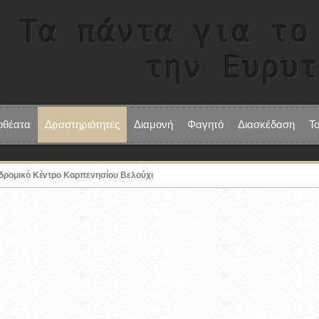
Τα πάντα για το
την Ευρυ
οθέατα
Δραστηριότητες
Διαμονή
Φαγητό
Διασκέδαση
Τ
δρομικό Κέντρο Καρπενησίου Βελούχι