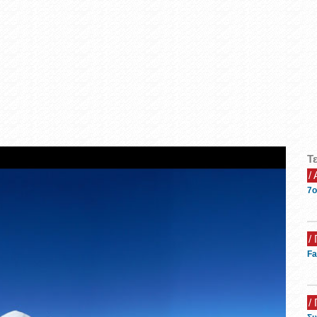
Τ
/
7ο
/ 
Fa
/ 