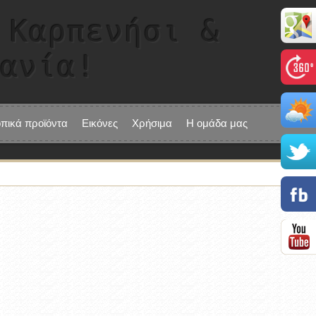
 Καρπενήσι &
τανία!
οπικά προϊόντα
Εικόνες
Χρήσιμα
Η ομάδα μας