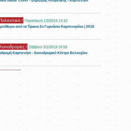
ded Guitar Cover - Δημήτρης Ανδρεάκης - Καρπενήσι
Πολιτιστικά /
Παρασκευή 1/2/2019 15:10
μπέθεροι από τα Τίρανα 2ο Γυμνάσιο Καρπενησίου | 2018
 Χιονοδρομίες /
Σάββατο 5/1/2019 19:59
αδρομή Καρπενήσι - Χιονοδρομικό Κέντρο Βελουχίου
 Ρεπορτάζ /
Τρίτη 1/1/2019 11:26
ορφες εικόνες με χιόνι στο Καρπενήσι την πρώτη μέρα του
19
 Τουρισμός /
Τρίτη 6/11/2018 11:32
νώνας Οιχαλία στα Φιδάκια - Τσαγκαράλωνα
 Events /
Κυριακή 28/10/2018 13:51