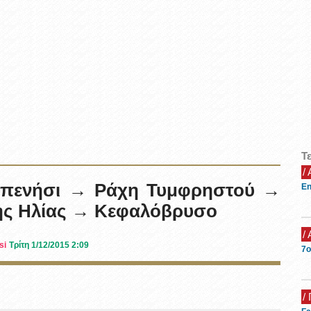
Τ
/
ρπενήσι → Ράχη Τυμφρηστού →
En
ς Ηλίας → Κεφαλόβρυσο
/
si
Τρίτη 1/12/2015 2:09
7ο
/ 