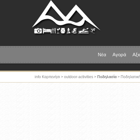
Νέα
Αγορά
Αξι
info Καρπενήσι
>
outdoor-activities
>
Ποδηλασία
> Ποδηλατικ