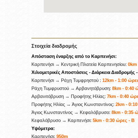
Στοιχεία διαδρομής
Απόσταση έναρξης από το Καρπενήσι:
Καρπενήσι → Κεντρική Πλατεία Καρπενησίου:
0km
Χιλιομετρικές Αποστάσεις - Διάρκεια Διαδρομής 
Καρπενήσι → Ράχη Τυμφρηστού :
12km - 1:00 ώρες
Ράχη Τυμφρυστού → Αρβανητόβρυση:
8km - 0:40 
Αρβανιτόβρυση → Προφήτης Ηλίας:
7km - 0:40 ώρε
Προφήτης Ηλίας → Άγιος Κωνσταντίνος:
2km - 0:10
Άγιος Κωνσταντίνος → Κεφαλόβρυσο:
8km - 0:35 ώ
Κεφαλόβρυσο → Καρπενήσι:
5km - 0:30 ώρες - B
Υψόμετρα:
Καρπενήσι:
950m