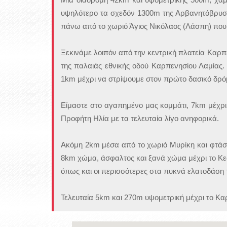
υψηλότερο τα σχεδόν 1300m της Αρβανητόβρυση
πάνω από το χωριό Άγιος Νικόλαος (Λάσπη) που
Ξεκινάμε λοιπόν από την κεντρική πλατεία Καρ
της παλαιάς εθνικής οδού Καρπενησίου Λαμίας.
1km μέχρι να στρίψουμε στον πρώτο δασικό δρόμ
Είμαστε στο αγαπημένο μας κομμάτι, 7km μέχρι 
Προφήτη Ηλία με τα τελευταία λίγο ανηφορικά.
Ακόμη 2km μέσα από το χωριό Μυρίκη και φτάσα
8km χώμα, άσφαλτος και ξανά χώμα μέχρι το Κ
όπως και οι περισσότερες στα πυκνά ελατοδάση 
Τελευταία 5km και 270m υψομετρική μέχρι το Κα