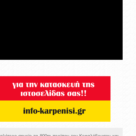
μηλότερο σημείο τα 800m περίπου του Κεφαλόβρυσου και