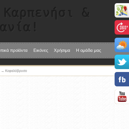
 Καρπενήσι &
τανία!
οπικά προϊόντα
Εικόνες
Χρήσιμα
Η ομάδα μας
ς → Κεφαλόβρυσο