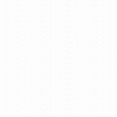
ρπενήσι - Παρέλαση 28ης Οκτωβρίου
 Events /
Τετάρτη 10/6/2020 4:41
ς θα γίνει η συμμετοχή στην διαδικτυακή εκδήλωση για την
μνη των Κρεμαστών
Πολιτιστικά /
Πέμπτη 12/12/2019 12:43
icii Medley Guitar Cover - Dimitris Andreakis - Karpenisi