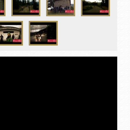
Κα
/
Πω
Λί
/ 
Av