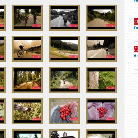
Fa
/ 
Συ
/
Δι
/
Όμ
20
/
Ξε
/