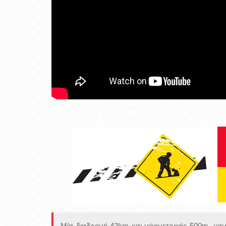
Μία διαδρομή 42km και υψομετρικής 500m, χα