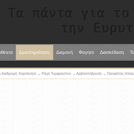
Τα πάντα για το
την Ευρυ
οθέατα
Δραστηριότητες
Διαμονή
Φαγητό
Διασκέδαση
Τ
ή διαδρομή: Καρπενήσι → Ράχη Τυμφρηστού → Αρβανιτόβρυση → Προφήτης Ηλία