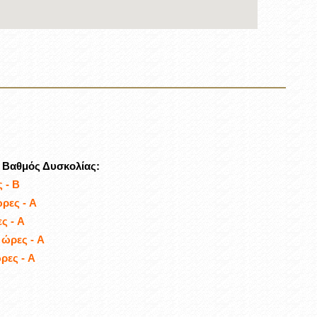
- Βαθμός Δυσκολίας:
 - B
ώρες - A
ς - A
 ώρες - A
ρες - A