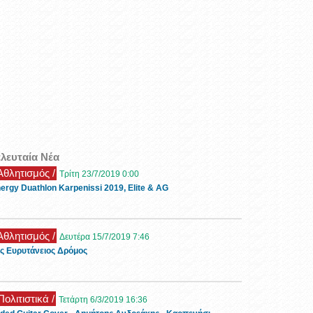
ελευταία Νέα
 Αθλητισμός /
Τρίτη 23/7/2019 0:00
ergy Duathlon Karpenissi 2019, Elite & AG
 Αθλητισμός /
Δευτέρα 15/7/2019 7:46
ς Ευρυτάνειος Δρόμος
Πολιτιστικά /
Τετάρτη 6/3/2019 16:36