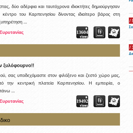
Fa
ας, δύο αδέρφια και ταυτόχρονα ιδιοκτήτες δημιούργησαν
κέντρο του Καρπενησίου δίνοντας ιδιαίτερο βάρος στη
/ 
ξυπηρέτηση ...
Συ
 Ευρυτανίας
13604
/
Δι
ον ξυλόφουρνο!!
/
νού, σας υποδεχόμαστε στον φιλόξενο και ζεστό χώρο μας,
Όμ
ό την κεντρική πλατεία Καρπενησίου. Η εμπειρία, ο
20
άνω ...
/
 Ευρυτανίας
19492
Ξε
δικο
/