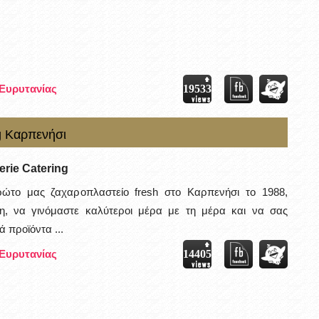
Κα
/
Πω
Λί
 Ευρυτανίας
19533
/ 
Av
ng Καρπενήσι
serie Catering
ώτο μας ζαχαροπλαστείο fresh στο Καρπενήσι το 1988,
, να γινόμαστε καλύτεροι μέρα με τη μέρα και να σας
 προϊόντα ...
 Ευρυτανίας
14405