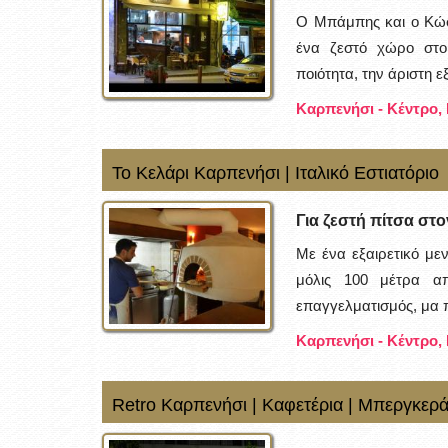
Ο Μπάμπης και ο Κώστ
ένα ζεστό χώρο στο 
ποιότητα, την άριστη ε
Καρπενήσι - Κέντρο,
Το Κελάρι Καρπενήσι | Ιταλικό Εστιατόριο
Για ζεστή πίτσα στ
Με ένα εξαιρετικό με
μόλις 100 μέτρα απ
επαγγελματισμός, μα π
Καρπενήσι - Κέντρο,
Retro Καρπενήσι | Καφετέρια | Μπεργκερά