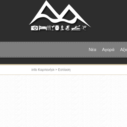
Νέα
Αγορά
Αξι
info Καρπενήσι
>
Εστίαση