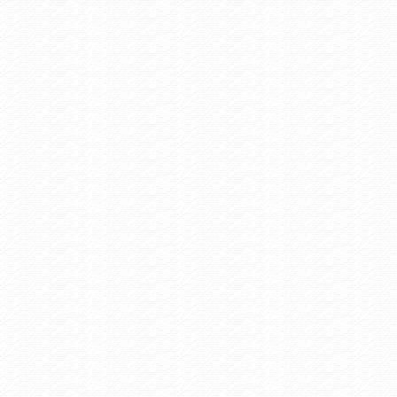
ρπενήσι - Παρέλαση 28ης Οκτωβρίου
 Events /
Τετάρτη 10/6/2020 4:41
ς θα γίνει η συμμετοχή στην διαδικτυακή εκδήλωση για την
μνη των Κρεμαστών
Πολιτιστικά /
Πέμπτη 12/12/2019 12:43
icii Medley Guitar Cover - Dimitris Andreakis - Karpenisi