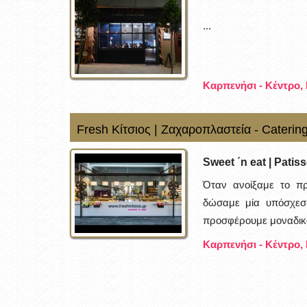
...
Καρπενήσι - Κέντρο,
Fresh Κίτσιος | Ζαχαροπλαστεία - Cateri
Sweet ΄n eat | Patis
Όταν ανοίξαμε το πρ
δώσαμε μία υπόσχεση
προσφέρουμε μοναδικά
Καρπενήσι - Κέντρο,