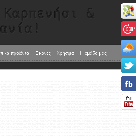
 Καρπενήσι &
τανία!
οπικά προϊόντα
Εικόνες
Χρήσιμα
Η ομάδα μας