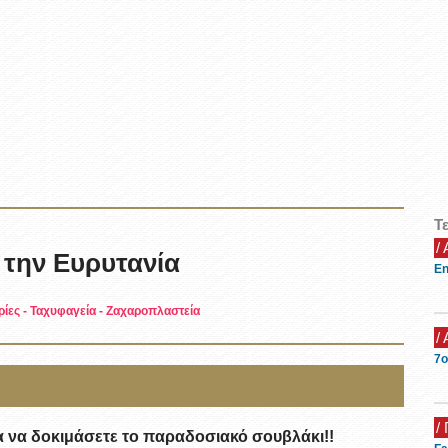
Τ
/
 την Ευρυτανία
En
ρίες
-
Ταχυφαγεία
-
Ζαχαροπλαστεία
/
7ο
/ 
α να δοκιμάσετε το παραδοσιακό σουβλάκι!!