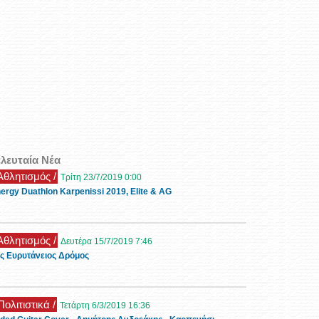
ελευταία Νέα
 Αθλητισμός /
Τρίτη 23/7/2019 0:00
ergy Duathlon Karpenissi 2019, Elite & AG
 Αθλητισμός /
Δευτέρα 15/7/2019 7:46
ς Ευρυτάνειος Δρόμος
Πολιτιστικά /
Τετάρτη 6/3/2019 16:36