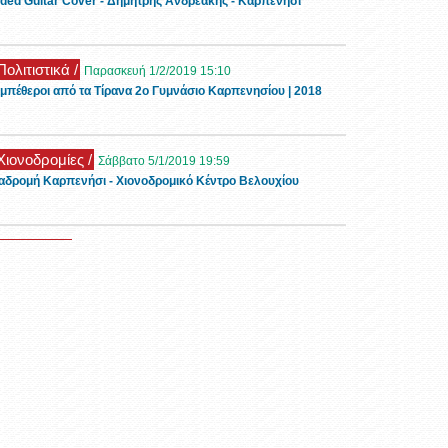
ded Guitar Cover - Δημήτρης Ανδρεάκης - Καρπενήσι
Πολιτιστικά /
Παρασκευή 1/2/2019 15:10
μπέθεροι από τα Τίρανα 2ο Γυμνάσιο Καρπενησίου | 2018
 Χιονοδρομίες /
Σάββατο 5/1/2019 19:59
αδρομή Καρπενήσι - Χιονοδρομικό Κέντρο Βελουχίου
 Ρεπορτάζ /
Τρίτη 1/1/2019 11:26
ορφες εικόνες με χιόνι στο Καρπενήσι την πρώτη μέρα του
19
 Τουρισμός /
Τρίτη 6/11/2018 11:32
νώνας Οιχαλία στα Φιδάκια - Τσαγκαράλωνα
 Events /
Κυριακή 28/10/2018 13:51