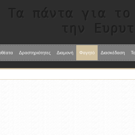
Τα πάντα για το
την Ευρυ
οθέατα
Δραστηριότητες
Διαμονή
Φαγητό
Διασκέδαση
Τ