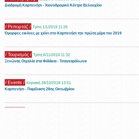
Διαδρομή Καρπενήσι - Χιονοδρομικό Κέντρο Βελουχίου
/ Ρεπορτάζ /
Τρίτη 1/1/2019 11:26
Όμορφες εικόνες με χιόνι στο Καρπενήσι την πρώτη μέρα του 2019
/ Τουρισμός /
Τρίτη 6/11/2018 11:32
Ξενώνας Οιχαλία στα Φιδάκια - Τσαγκαράλωνα
/ Events /
Κυριακή 28/10/2018 13:51
Καρπενήσι - Παρέλαση 28ης Οκτωβρίου
/ Events /
Τετάρτη 10/6/2020 4:41
Πως θα γίνει η συμμετοχή στην διαδικτυακή εκδήλωση για την Λίμνη των Κ
/ Πολιτιστικά /
Πέμπτη 12/12/2019 12:43