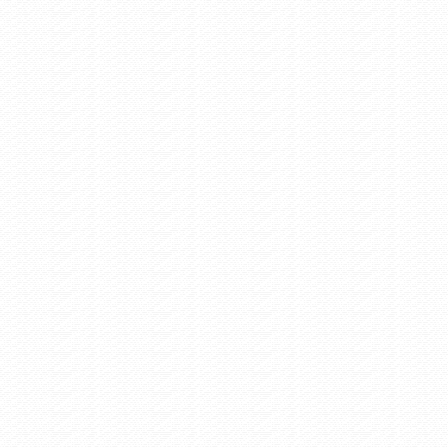
Avicii Medley Guitar Cover - Dimitris Andreakis - Karpenisi
/ Αθλητισμός /
Τρίτη 23/7/2019 0:00
Energy Duathlon Karpenissi 2019, Elite & AG
/ Αθλητισμός /
Δευτέρα 15/7/2019 7:46
7ος Ευρυτάνειος Δρόμος
/ Πολιτιστικά /
Τετάρτη 6/3/2019 16:36
Faded Guitar Cover - Δημήτρης Ανδρεάκης - Καρπενήσι