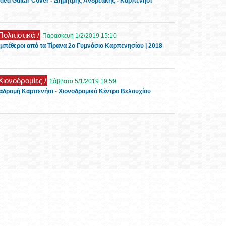
ded Guitar Cover - Δημήτρης Ανδρεάκης - Καρπενήσι
Πολιτιστικά /
Παρασκευή 1/2/2019 15:10
μπέθεροι από τα Τίρανα 2ο Γυμνάσιο Καρπενησίου | 2018
 Χιονοδρομίες /
Σάββατο 5/1/2019 19:59
αδρομή Καρπενήσι - Χιονοδρομικό Κέντρο Βελουχίου
 Ρεπορτάζ /
Τρίτη 1/1/2019 11:26
ορφες εικόνες με χιόνι στο Καρπενήσι την πρώτη μέρα του
19
 Τουρισμός /
Τρίτη 6/11/2018 11:32
νώνας Οιχαλία στα Φιδάκια - Τσαγκαράλωνα
 Events /
Κυριακή 28/10/2018 13:51