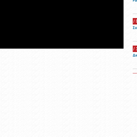
Fa
/ 
Συ
/
Δι
/
Όμ
20
/
Ξε
/