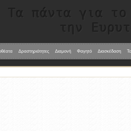
Τα πάντα για το
την Ευρυ
οθέατα
Δραστηριότητες
Διαμονή
Φαγητό
Διασκέδαση
Τ