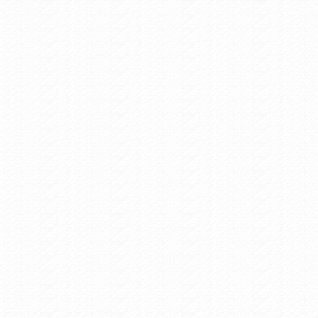
ρπενήσι - Παρέλαση 28ης Οκτωβρίου
 Events /
Τετάρτη 10/6/2020 4:41
ς θα γίνει η συμμετοχή στην διαδικτυακή εκδήλωση για την
μνη των Κρεμαστών
Πολιτιστικά /
Πέμπτη 12/12/2019 12:43
icii Medley Guitar Cover - Dimitris Andreakis - Karpenisi