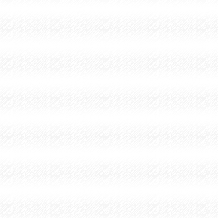
Κα
/
Πω
Λί
/ 
Av