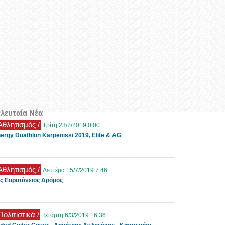
ελευταία Νέα
 Αθλητισμός /
Τρίτη 23/7/2019 0:00
ergy Duathlon Karpenissi 2019, Elite & AG
 Αθλητισμός /
Δευτέρα 15/7/2019 7:46
ς Ευρυτάνειος Δρόμος
Πολιτιστικά /
Τετάρτη 6/3/2019 16:36