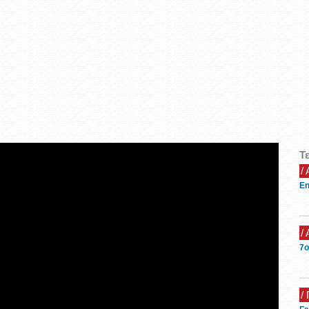
Τ
/
En
/
7ο
/ 